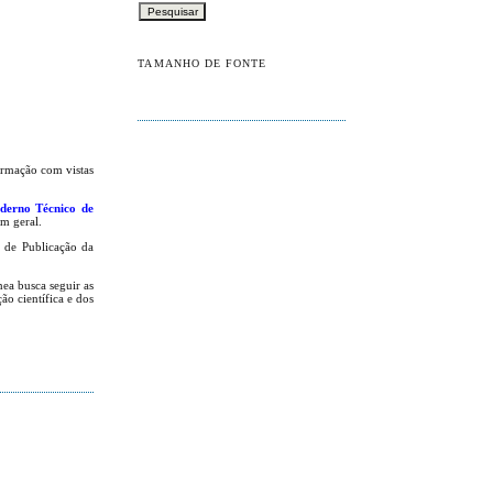
TAMANHO DE FONTE
formação com vistas
erno Técnico de
em geral.
s de Publicação da
nea busca seguir as
ão científica e dos