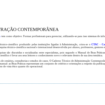
STRAÇÃO CONTEMPORÂNEA
a
tem como objetivo: Formar profissionais para gerenciar, utilizando-se para isso sistemas de in
cnico-científico produzido pelas instituições ligadas à Administração, criou-se o
CTAC - Cad
squisa técnico-cientifica nacional e internacional desenvolvida por alunos, professores, gestores 
quisas são discutidas e socializadas entre especialistas, pois segundo o Manual de Boas Prática
ntífico é levar aos seus leitores o conhecimento novo e relevante dentro de sua área temática.
ses de cenários, consultorias e estudos de casos. O Caderno Técnico de Administração Contemporâ
anual: as Boas Práticas representam um conjunto de critérios e orientações a respeito da publicaç
to de vista ético quanto do operacional.